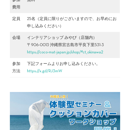
参加
無料
費用
定員
25名（定員に限りがございますので、お早めにお
申し込みください）
会場
インテリアショップ みやび（店舗内）
〒906-0013 沖縄県宮古島市平良下里531-3
https://coco-mat-japan.jp/shop/#ct_okinawa2
参加
下記フォームよりお申し込みください。
方法
https://x.gd/RJ3mW