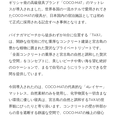
ギリシャ発の高級寝具ブランド「COCO-MAT」のマットレ
スが導入されました。世界各国の一流ホテルで愛用されてき
たCOCO-MATの寝具が、日本国内の宿泊施設としては初め
て正式に採用される記念すべき事例となります。
パイナガマビーチから徒歩わずか16分に位置する「THX-1」
は、閑静な住宅街に佇む重厚なコンクリート建築と宮古島の
豊かな植物に囲まれた贅沢なプライベートリゾートです。
「全面コンクリートの重厚さと宮古島の自然と調和した贅沢
な空間」をコンセプトに、美しいビーチや青い海を望む絶好
のロケーションで、まるで自宅のようにリラックスできる空
間を提供しています。
今回導入されたのは、COCO-MATの代表的な「4レイヤー」
マットレス。自然素材のみを使用し、化学物質を一切含まな
い環境に優しい寝具は、宮古島の自然と調和するTHX-1の世
界観にぴったりと寄り添います。コンクリートの壁が外部か
らの音を遮断する静謐な空間で、COCO-MATの極上の寝心