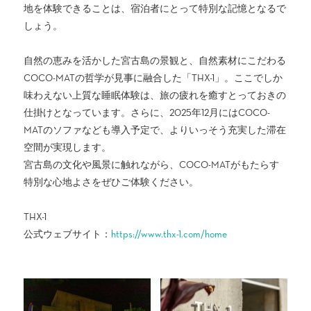
地を体験できることは、宿泊者にとって特別な記憶となるで
しょう。
自然の恵みを活かした宮古島の景観と、自然素材にこだわる
COCO-MATの哲学が見事に融合した「THX-1」。ここでしか
味わえない上質な睡眠体験は、旅の疲れを癒すとっておきの
仕掛けとなっています。さらに、2025年12月にはCOCO-
MATのソファなども導入予定で、よりいっそう充実した滞在
空間が実現します。
宮古島の文化や風景に触れながら、COCO-MATがもたらす
特別な心地よさをぜひご体験ください。
THX-1
公式ウェブサイト：
https://www.thx-1.com/home