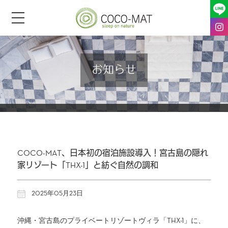
toggle
navigation
お知らせ
COCO-MAT、日本初の宿泊施設導入！宮古島の隠れ
家リゾート「THX-1」と紡ぐ自然の調和
2025年05月23日
沖縄・宮古島のプライベートリゾートヴィラ「THX-1」に、